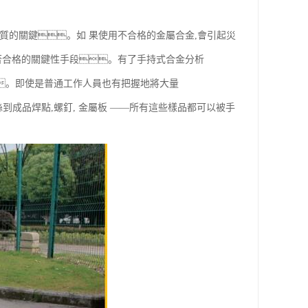
材質的關鍵。如 果使用不合格的金屬合金,會引起災
料是否合格的關鍵性手段。有了手持式合金分析
品。即使是普通工作人員也有把握地將大量
屬細絲到成品焊點,螺釘, 金屬板 ——所有這些樣品都可以被手