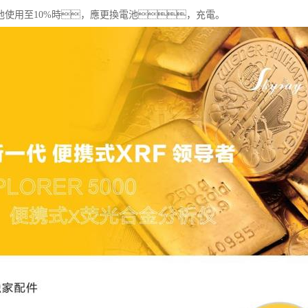
電池使用至10%時，應更換電池，充電。