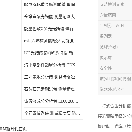
歐盟Rohs重金屬測試儀 堅固耐用 測試結果清晰顯示
同時檢測元素
光電直讀光譜儀
含量范圍
全譜直讀光譜儀 測量范圍大 抗干擾性能好
便攜式水質重金屬檢測儀
GPS、WIFI
能量色散X熒光光譜儀 運行穩(wěn)定性高 方便樣品的測量
探測器
rohs六項檢測儀廠家 功能強大 可直接分析
激發(fā)源
ICP光譜儀 節(jié)約時間 輸出功率穩(wěn)定
顯示屏
汽車零部件鍍層分析儀 EDX600PLUS 自動譜線識別
安全性
三元電池分析儀 測試時間短 體積小 方便便攜
數(shù)據(jù)傳輸
石灰石元素測試儀 測量精度高 測量方便 快捷
儀器外形尺寸
電鍍液成分分析儀 EDX 2000A 測量 穿透力強
手持式合金分析儀 
全元素檢測儀 測量精度高 防塵 防水性能好
接近實驗室級的分析
機啟動—瞄準測試
RM新时代首页